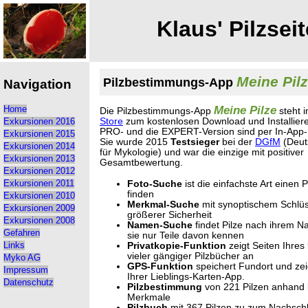
Klaus' Pilzseit
Meine Pil
Pilzbestimmungs-App
Navigation
Meine Pilze
Home
Die Pilzbestimmungs-App
steht 
Store
zum kostenlosen Download und Installiere
Exkursionen 2016
PRO- und die EXPERT-Version sind per In-App-
Exkursionen 2015
Sie wurde 2015
Testsieger
bei der
DGfM
(Deut
Exkursionen 2014
für Mykologie) und war die einzige mit positiver
Exkursionen 2013
Gesamtbewertung.
Exkursionen 2012
Foto-Suche
ist die einfachste Art einen P
Exkursionen 2011
finden
Exkursionen 2010
Merkmal-Suche
mit synoptischem Schlüss
Exkursionen 2009
größerer Sicherheit
Exkursionen 2008
Namen-Suche
findet Pilze nach ihrem 
Gefahren
sie nur Teile davon kennen
Privatkopie-Funktion
zeigt Seiten Ihres
Links
vieler gängiger Pilzbücher an
Myko AG
GPS-Funktion
speichert Fundort und zeig
Impressum
Ihrer Lieblings-Karten-App.
Datenschutz
Pilzbestimmung
von 221 Pilzen anhand 
Merkmale
Pilzbuch
mit 367 Pilzen zu zum Nachsch