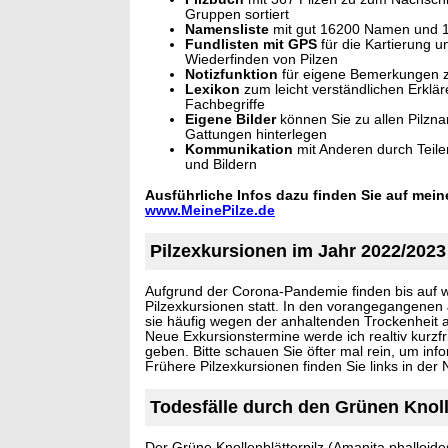
Gruppen sortiert
Namensliste
mit gut 16200 Namen und 
Fundlisten mit GPS
für die Kartierung 
Wiederfinden von Pilzen
Notizfunktion
für eigene Bemerkungen zu
Lexikon
zum leicht verständlichen Erklär
Fachbegriffe
Eigene Bilder
können Sie zu allen Pilzn
Gattungen hinterlegen
Kommunikation
mit Anderen durch Teile
und Bildern
Ausführliche Infos dazu finden Sie auf meine
www.MeinePilze.de
Pilzexkursionen im Jahr 2022/2023
Aufgrund der Corona-Pandemie finden bis auf w
Pilzexkursionen statt. In den vorangegangenen
sie häufig wegen der anhaltenden Trockenheit
Neue Exkursionstermine werde ich realtiv kurzfri
geben. Bitte schauen Sie öfter mal rein, um info
Frühere Pilzexkursionen finden Sie links in der N
Todesfälle durch den Grünen Knoll
Der Grüne Knollenblätterpilz (Amanita phalloides