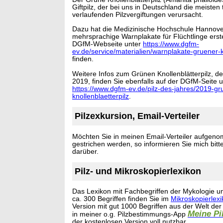
Giftpilz, der bei uns in Deutschland die meisten 
verlaufenden Pilzvergiftungen verursacht.
Dazu hat die Medizinische Hochschule Hannov
mehrsprachige Warnplakate für Flüchtlinge erstel
DGfM-Webseite unter
https://www.dgfm-
ev.de/service/materialien/warnplakate-gruener-k
finden.
Weitere Infos zum Grünen Knollenblätterpilz, de
2019, finden Sie ebenfalls auf der DGfM-Seite u
https://www.dgfm-ev.de/pilz-des-jahres/2019-gr
knollenblaetterpilz
.
Pilzexkursion, Email-Verteiler
Möchten Sie in meinen Email-Verteiler aufgen
gestrichen werden, so informieren Sie mich bitt
darüber.
Pilz- und Mikroskopierlexikon
Das Lexikon mit Fachbegriffen der Mykologie u
ca. 300 Begriffen finden Sie im
Mikroskopierlex
Version mit gut 1000 Begriffen aus der Welt der 
Meine Pi
in meiner o.g. Pilzbestimmungs-App
der kostenlosen Version voll nutzbar.