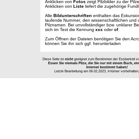
Anklicken von
Fotos
zeigt Pilzbilder zu der Pilz
Anklicken von
Liste
liefert die zugehörige Fundl
Alle
Bildunterschriften
enthalten das Exkursio
laufende Nummer, den wissenschaftlichen und
Pilznamen. Bei unvollständiger bzw. unklarer B
sich im Text die Kennung
xxx
oder
cf
.
Zum Öffnen der Dateien benötigen Sie den Acr
können Sie ihn sich ggf. herunterladen
Diese Seite ist
nicht
geeignet zum Bestimmen der Essbarkeit vo
Essen Sie niemals Pilze, die Sie nur mit einem Buch, e
Internet bestimmt haben!
Letzte Bearbeitung am 06.02.2023, Irrtümer vorbehalten