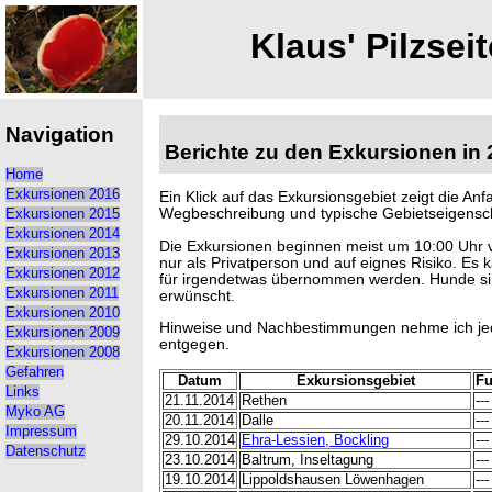
Klaus' Pilzseit
Navigation
Berichte zu den Exkursionen in
Home
Exkursionen 2016
Ein Klick auf das Exkursionsgebiet zeigt die Anf
Wegbeschreibung und typische Gebietseigensc
Exkursionen 2015
Exkursionen 2014
Die Exkursionen beginnen meist um 10:00 Uhr v
Exkursionen 2013
nur als Privatperson und auf eignes Risiko. Es 
Exkursionen 2012
für irgendetwas übernommen werden. Hunde si
Exkursionen 2011
erwünscht.
Exkursionen 2010
Hinweise und Nachbestimmungen nehme ich jed
Exkursionen 2009
entgegen.
Exkursionen 2008
Gefahren
Datum
Exkursionsgebiet
Fu
Links
21.11.2014
Rethen
---
Myko AG
20.11.2014
Dalle
---
Impressum
29.10.2014
Ehra-Lessien, Bockling
---
Datenschutz
23.10.2014
Baltrum, Inseltagung
---
19.10.2014
Lippoldshausen Löwenhagen
---