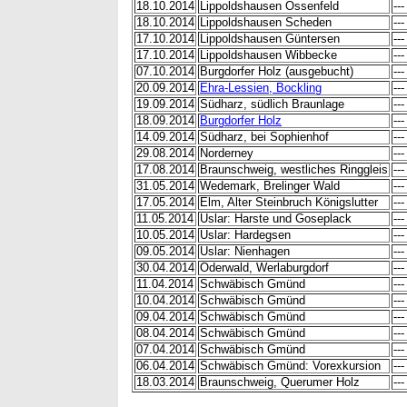
18.10.2014
Lippoldshausen Ossenfeld
---
18.10.2014
Lippoldshausen Scheden
---
17.10.2014
Lippoldshausen Güntersen
---
17.10.2014
Lippoldshausen Wibbecke
---
07.10.2014
Burgdorfer Holz (ausgebucht)
---
20.09.2014
Ehra-Lessien, Bockling
---
19.09.2014
Südharz, südlich Braunlage
---
18.09.2014
Burgdorfer Holz
---
14.09.2014
Südharz, bei Sophienhof
---
29.08.2014
Norderney
---
17.08.2014
Braunschweig, westliches Ringgleis
---
31.05.2014
Wedemark, Brelinger Wald
---
17.05.2014
Elm, Alter Steinbruch Königslutter
---
11.05.2014
Uslar: Harste und Goseplack
---
10.05.2014
Uslar: Hardegsen
---
09.05.2014
Uslar: Nienhagen
---
30.04.2014
Oderwald, Werlaburgdorf
---
11.04.2014
Schwäbisch Gmünd
---
10.04.2014
Schwäbisch Gmünd
---
09.04.2014
Schwäbisch Gmünd
---
08.04.2014
Schwäbisch Gmünd
---
07.04.2014
Schwäbisch Gmünd
---
06.04.2014
Schwäbisch Gmünd: Vorexkursion
---
18.03.2014
Braunschweig, Querumer Holz
---