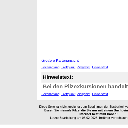
Größere Kartenansicht
Seitenanfang
Treffpunkt
Zielgebiet
Hinweistext
Hinweistext:
Bei den Pilzexkursionen handelt
Seitenanfang
Treffpunkt
Zielgebiet
Hinweistext
Diese Seite ist
nicht
geeignet zum Bestimmen der Essbarkeit vo
Essen Sie niemals Pilze, die Sie nur mit einem Buch, e
Internet bestimmt haben!
Letzte Bearbeitung am 06.02.2023, Irrtümer vorbehalten