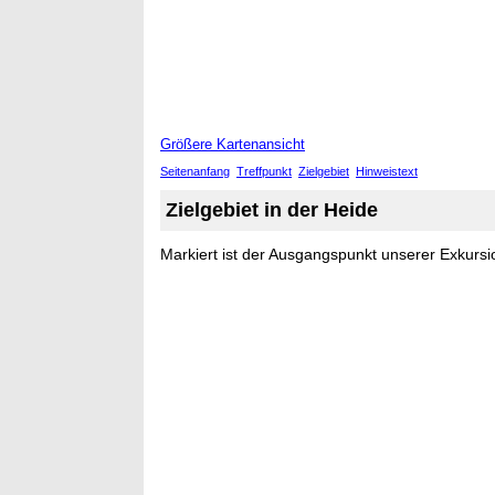
Größere Kartenansicht
Seitenanfang
Treffpunkt
Zielgebiet
Hinweistext
Zielgebiet in der Heide
Markiert ist der Ausgangspunkt unserer Exkursio