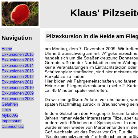
Klaus' Pilzseit
Pilzexkursion in die Heide am Flie
Navigation
am Montag, dem 7. Dezember 2009. Wir treffe
Home
Uhr in Braunschweig am mit "A" gekennzeichnet
Exkursionen 2016
handelt sich um die Straßenkreuzung Donnerbu
Exkursionen 2015
Gernotstraße in der Nordstadt in einem Wohnge
Exkursionen 2014
keine Veranstaltungen im Eintrachtstadion oder
Exkursionen 2013
Schützenplatz stattfinden, sind hier meistens ein
Parkplätze zu finden.
Exkursionen 2012
Hier bilden wir Fahrgemeinschaften und fahren
Exkursionen 2011
Heide zum Fliegenpilzrestaurant (siehe 2. Karte
Exkursionen 2010
ca. 45 Minuten später eintreffen.
Exkursionen 2009
Exkursionen 2008
Da wir eine größere Anfahrt vor uns haben, wer
späten Nachmittag zurück in Braunschweig sein
Gefahren
Links
In dem Gebiet um den Fliegenpilz herum fanden 
Myko AG
Jahren immer wieder interessante Pilze, aber a
Impressum
andere volle Körbchen mit Speisepilzen. In den
Datenschutz
wurde immer wieder von Maronenfunden in der 
Ggf. wechseln wir das Revier vor Ort. Für die
"Nichtspeisepilzsammler" erhoffe ich einen grö