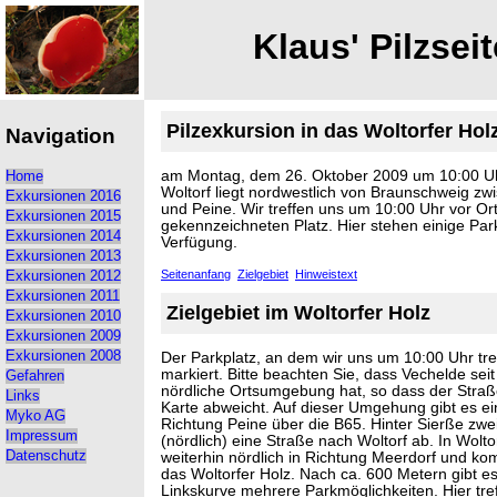
Klaus' Pilzseit
Pilzexkursion in das Woltorfer Hol
Navigation
am Montag, dem 26. Oktober 2009 um 10:00 U
Home
Woltorf liegt nordwestlich von Braunschweig z
Exkursionen 2016
und Peine. Wir treffen uns um 10:00 Uhr vor Or
Exkursionen 2015
gekennzeichneten Platz. Hier stehen einige Par
Exkursionen 2014
Verfügung.
Exkursionen 2013
Seitenanfang
Zielgebiet
Hinweistext
Exkursionen 2012
Exkursionen 2011
Zielgebiet im Woltorfer Holz
Exkursionen 2010
Exkursionen 2009
Der Parkplatz, an dem wir uns um 10:00 Uhr treff
Exkursionen 2008
markiert. Bitte beachten Sie, dass Vechelde sei
Gefahren
nördliche Ortsumgebung hat, so dass der Straß
Links
Karte abweicht. Auf dieser Umgehung gibt es ein
Myko AG
Richtung Peine über die B65. Hinter Sierße zwei
Impressum
(nördlich) eine Straße nach Woltorf ab. In Wolto
weiterhin nördlich in Richtung Meerdorf und k
Datenschutz
das Woltorfer Holz. Nach ca. 600 Metern gibt es
Linkskurve mehrere Parkmöglichkeiten. Hier tref