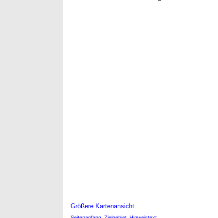
Größere Kartenansicht
Seitenanfang
Zielgebiet
Hinweistext